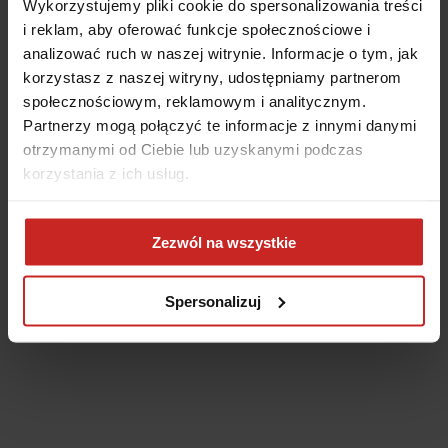
Wykorzystujemy pliki cookie do spersonalizowania treści
i reklam, aby oferować funkcje społecznościowe i
analizować ruch w naszej witrynie. Informacje o tym, jak
korzystasz z naszej witryny, udostępniamy partnerom
społecznościowym, reklamowym i analitycznym.
Partnerzy mogą połączyć te informacje z innymi danymi
otrzymanymi od Ciebie lub uzyskanymi podczas
korzystania z ich usług.
Application error: a client-side exception has occurred
(see the
Zezwól na wszystkie
browser console for more information)
.
Spersonalizuj