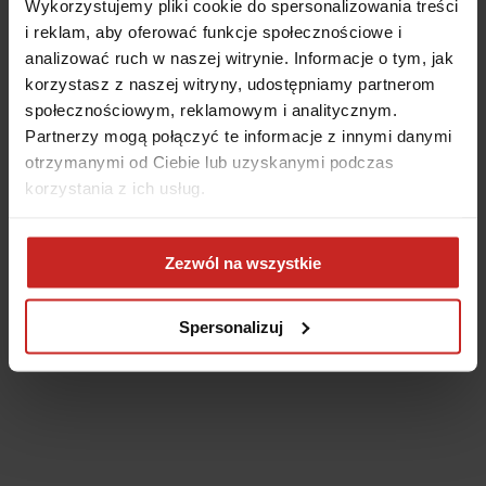
Wykorzystujemy pliki cookie do spersonalizowania treści
i reklam, aby oferować funkcje społecznościowe i
analizować ruch w naszej witrynie. Informacje o tym, jak
korzystasz z naszej witryny, udostępniamy partnerom
społecznościowym, reklamowym i analitycznym.
Partnerzy mogą połączyć te informacje z innymi danymi
otrzymanymi od Ciebie lub uzyskanymi podczas
korzystania z ich usług.
Application error: a client-side exception has occurred
(see the
Zezwól na wszystkie
browser console for more information)
.
Spersonalizuj