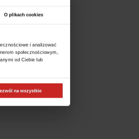
O plikach cookies
ołecznościowe i analizować
artnerom społecznościowym,
anymi od Ciebie lub
ezwól na wszystkie
more information)
.