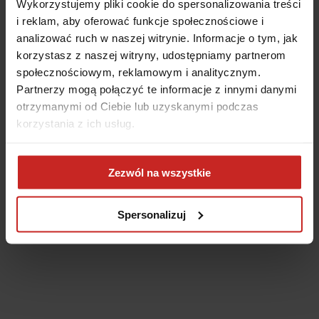
Wykorzystujemy pliki cookie do spersonalizowania treści
i reklam, aby oferować funkcje społecznościowe i
analizować ruch w naszej witrynie. Informacje o tym, jak
korzystasz z naszej witryny, udostępniamy partnerom
społecznościowym, reklamowym i analitycznym.
Partnerzy mogą połączyć te informacje z innymi danymi
otrzymanymi od Ciebie lub uzyskanymi podczas
korzystania z ich usług.
Application error: a client-side exception has occurred
(see the
Zezwól na wszystkie
browser console for more information)
.
Spersonalizuj