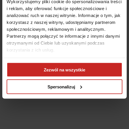
Wykorzystujemy pliki cookie do spersonalizowania treści
i reklam, aby oferować funkcje społecznościowe i
analizować ruch w naszej witrynie. Informacje o tym, jak
korzystasz z naszej witryny, udostępniamy partnerom
społecznościowym, reklamowym i analitycznym.
Partnerzy mogą połączyć te informacje z innymi danymi
otrzymanymi od Ciebie lub uzyskanymi podczas
korzystania z ich usług.
Application error: a client-side exception has occurred
(see the
Zezwól na wszystkie
browser console for more information)
.
Spersonalizuj