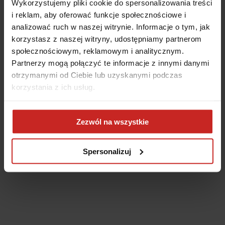
Wykorzystujemy pliki cookie do spersonalizowania treści
i reklam, aby oferować funkcje społecznościowe i
analizować ruch w naszej witrynie. Informacje o tym, jak
korzystasz z naszej witryny, udostępniamy partnerom
społecznościowym, reklamowym i analitycznym.
Partnerzy mogą połączyć te informacje z innymi danymi
otrzymanymi od Ciebie lub uzyskanymi podczas
korzystania z ich usług.
Application error: a client-side exception has occurred
(see the
Zezwól na wszystkie
browser console for more information)
.
Spersonalizuj