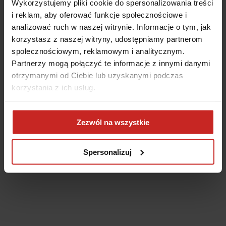
Wykorzystujemy pliki cookie do spersonalizowania treści
i reklam, aby oferować funkcje społecznościowe i
analizować ruch w naszej witrynie. Informacje o tym, jak
korzystasz z naszej witryny, udostępniamy partnerom
społecznościowym, reklamowym i analitycznym.
Partnerzy mogą połączyć te informacje z innymi danymi
otrzymanymi od Ciebie lub uzyskanymi podczas
korzystania z ich usług.
Application error: a client-side exception has occurred
(see the
Zezwól na wszystkie
browser console for more information)
.
Spersonalizuj