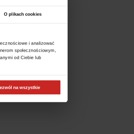
O plikach cookies
ołecznościowe i analizować
artnerom społecznościowym,
anymi od Ciebie lub
ezwól na wszystkie
more information)
.