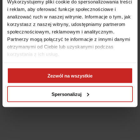
Wykorzystujemy pliki cookie do spersonalizowania treści
i reklam, aby oferować funkcje społecznościowe i
analizować ruch w naszej witrynie. Informacje o tym, jak
korzystasz z naszej witryny, udostępniamy partnerom
społecznościowym, reklamowym i analitycznym.
Partnerzy mogą połączyć te informacje z innymi danymi
otrzymanymi od Ciebie lub uzyskanymi podczas
korzystania z ich usług.
Application error: a client-side exception has occurred
(see the
Zezwól na wszystkie
browser console for more information)
.
Spersonalizuj