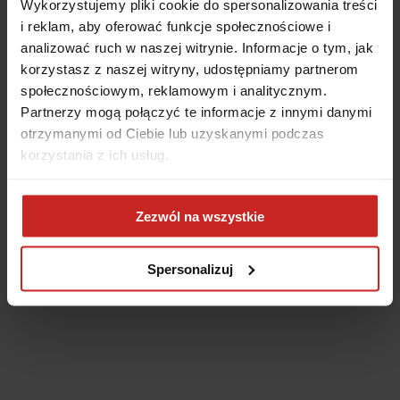
Wykorzystujemy pliki cookie do spersonalizowania treści
i reklam, aby oferować funkcje społecznościowe i
analizować ruch w naszej witrynie. Informacje o tym, jak
korzystasz z naszej witryny, udostępniamy partnerom
społecznościowym, reklamowym i analitycznym.
Partnerzy mogą połączyć te informacje z innymi danymi
otrzymanymi od Ciebie lub uzyskanymi podczas
korzystania z ich usług.
Application error: a client-side exception has occurred
(see the
Zezwól na wszystkie
browser console for more information)
.
Spersonalizuj