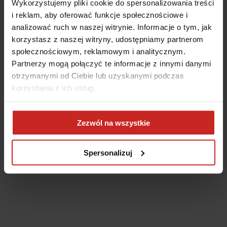
Wykorzystujemy pliki cookie do spersonalizowania treści
i reklam, aby oferować funkcje społecznościowe i
analizować ruch w naszej witrynie. Informacje o tym, jak
korzystasz z naszej witryny, udostępniamy partnerom
społecznościowym, reklamowym i analitycznym.
Partnerzy mogą połączyć te informacje z innymi danymi
otrzymanymi od Ciebie lub uzyskanymi podczas
korzystania z ich usług.
Application error: a client-side exception has occurred
(see the
Zezwól na wszystkie
browser console for more information)
.
Spersonalizuj