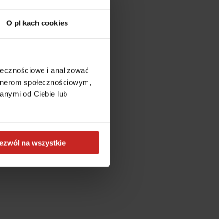
O plikach cookies
ołecznościowe i analizować
artnerom społecznościowym,
anymi od Ciebie lub
ezwól na wszystkie
more information)
.