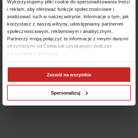
Wykorzystujemy pliki cookie do spersonalizowania treści
i reklam, aby oferować funkcje społecznościowe i
analizować ruch w naszej witrynie. Informacje o tym, jak
korzystasz z naszej witryny, udostępniamy partnerom
społecznościowym, reklamowym i analitycznym.
Partnerzy mogą połączyć te informacje z innymi danymi
otrzymanymi od Ciebie lub uzyskanymi podczas
korzystania z ich usług.
Application error: a client-side exception has occurred
(see the
Zezwól na wszystkie
browser console for more information)
.
Spersonalizuj