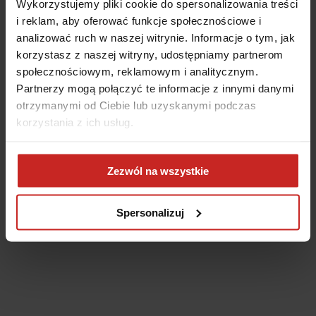
Wykorzystujemy pliki cookie do spersonalizowania treści
i reklam, aby oferować funkcje społecznościowe i
analizować ruch w naszej witrynie. Informacje o tym, jak
korzystasz z naszej witryny, udostępniamy partnerom
społecznościowym, reklamowym i analitycznym.
Partnerzy mogą połączyć te informacje z innymi danymi
otrzymanymi od Ciebie lub uzyskanymi podczas
korzystania z ich usług.
Application error: a client-side exception has occurred
(see the
Zezwól na wszystkie
browser console for more information)
.
Spersonalizuj