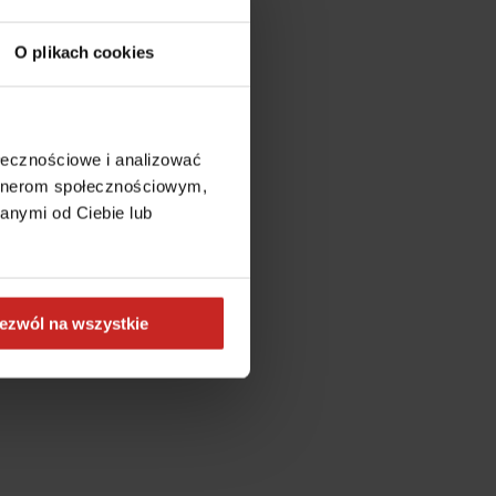
O plikach cookies
ołecznościowe i analizować
artnerom społecznościowym,
anymi od Ciebie lub
ezwól na wszystkie
more information)
.