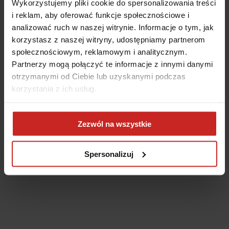
Wykorzystujemy pliki cookie do spersonalizowania treści
i reklam, aby oferować funkcje społecznościowe i
analizować ruch w naszej witrynie. Informacje o tym, jak
korzystasz z naszej witryny, udostępniamy partnerom
społecznościowym, reklamowym i analitycznym.
Partnerzy mogą połączyć te informacje z innymi danymi
otrzymanymi od Ciebie lub uzyskanymi podczas
korzystania z ich usług.
Application error: a client-side exception has occurred
(see the
Zezwól na wszystkie
browser console for more information)
.
Spersonalizuj