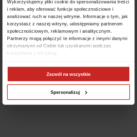
Wykorzystujemy pliki cookie do spersonalizowania treści
i reklam, aby oferować funkcje społecznościowe i
analizować ruch w naszej witrynie. Informacje o tym, jak
korzystasz z naszej witryny, udostępniamy partnerom
społecznościowym, reklamowym i analitycznym.
Partnerzy mogą połączyć te informacje z innymi danymi
otrzymanymi od Ciebie lub uzyskanymi podczas
korzystania z ich usług.
Application error: a client-side exception has occurred
(see the
Zezwól na wszystkie
browser console for more information)
.
Spersonalizuj