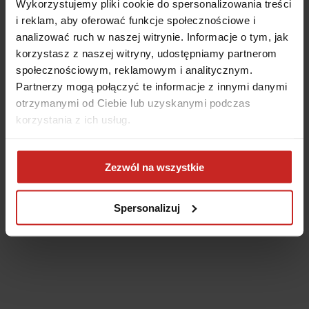
Wykorzystujemy pliki cookie do spersonalizowania treści
i reklam, aby oferować funkcje społecznościowe i
analizować ruch w naszej witrynie. Informacje o tym, jak
korzystasz z naszej witryny, udostępniamy partnerom
społecznościowym, reklamowym i analitycznym.
Partnerzy mogą połączyć te informacje z innymi danymi
otrzymanymi od Ciebie lub uzyskanymi podczas
korzystania z ich usług.
Application error: a client-side exception has occurred
(see the
Zezwól na wszystkie
browser console for more information)
.
Spersonalizuj