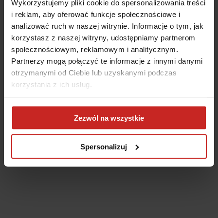
Wykorzystujemy pliki cookie do spersonalizowania treści
i reklam, aby oferować funkcje społecznościowe i
analizować ruch w naszej witrynie. Informacje o tym, jak
korzystasz z naszej witryny, udostępniamy partnerom
społecznościowym, reklamowym i analitycznym.
Partnerzy mogą połączyć te informacje z innymi danymi
otrzymanymi od Ciebie lub uzyskanymi podczas
korzystania z ich usług.
Application error: a client-side exception has occurred
(see the
Zezwól na wszystkie
browser console for more information)
.
Spersonalizuj