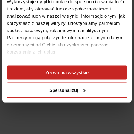
Wykorzystujemy pliki cookie do spersonalizowania treści
i reklam, aby oferować funkcje społecznościowe i
analizować ruch w naszej witrynie. Informacje o tym, jak
korzystasz z naszej witryny, udostępniamy partnerom
społecznościowym, reklamowym i analitycznym.
Partnerzy mogą połączyć te informacje z innymi danymi
otrzymanymi od Ciebie lub uzyskanymi podczas
korzystania z ich usług.
Application error: a client-side exception has occurred
(see the
Zezwól na wszystkie
browser console for more information)
.
Spersonalizuj