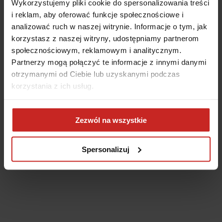
Wykorzystujemy pliki cookie do spersonalizowania treści
i reklam, aby oferować funkcje społecznościowe i
analizować ruch w naszej witrynie. Informacje o tym, jak
korzystasz z naszej witryny, udostępniamy partnerom
społecznościowym, reklamowym i analitycznym.
Partnerzy mogą połączyć te informacje z innymi danymi
otrzymanymi od Ciebie lub uzyskanymi podczas
korzystania z ich usług.
Application error: a client-side exception has occurred
(see the
Zezwól na wszystkie
browser console for more information)
.
Spersonalizuj