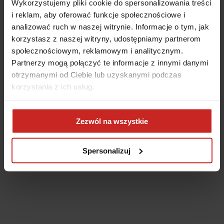
Wykorzystujemy pliki cookie do spersonalizowania treści
i reklam, aby oferować funkcje społecznościowe i
analizować ruch w naszej witrynie. Informacje o tym, jak
korzystasz z naszej witryny, udostępniamy partnerom
społecznościowym, reklamowym i analitycznym.
Partnerzy mogą połączyć te informacje z innymi danymi
otrzymanymi od Ciebie lub uzyskanymi podczas
korzystania z ich usług.
Application error: a client-side exception has occurred
(see the
Zezwól na wszystkie
browser console for more information)
.
Spersonalizuj