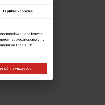
O plikach cookies
ołecznościowe i analizować
artnerom społecznościowym,
anymi od Ciebie lub
ezwól na wszystkie
more information)
.