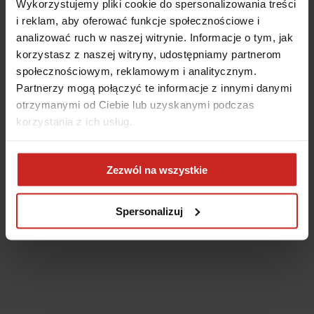
Wykorzystujemy pliki cookie do spersonalizowania treści
i reklam, aby oferować funkcje społecznościowe i
analizować ruch w naszej witrynie. Informacje o tym, jak
korzystasz z naszej witryny, udostępniamy partnerom
społecznościowym, reklamowym i analitycznym.
Partnerzy mogą połączyć te informacje z innymi danymi
otrzymanymi od Ciebie lub uzyskanymi podczas
korzystania z ich usług.
Application error: a client-side exception has occurred
(see the
Zezwól na wszystkie
browser console for more information)
.
Spersonalizuj