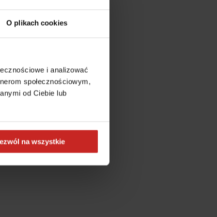
O plikach cookies
ołecznościowe i analizować
artnerom społecznościowym,
anymi od Ciebie lub
ezwól na wszystkie
more information)
.