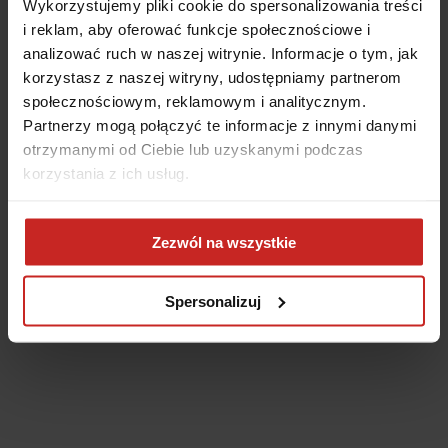
Wykorzystujemy pliki cookie do spersonalizowania treści
i reklam, aby oferować funkcje społecznościowe i
analizować ruch w naszej witrynie. Informacje o tym, jak
korzystasz z naszej witryny, udostępniamy partnerom
społecznościowym, reklamowym i analitycznym.
Partnerzy mogą połączyć te informacje z innymi danymi
otrzymanymi od Ciebie lub uzyskanymi podczas
korzystania z ich usług.
Application error: a client-side exception has occurred
(see the
Zezwól na wszystkie
browser console for more information)
.
Spersonalizuj