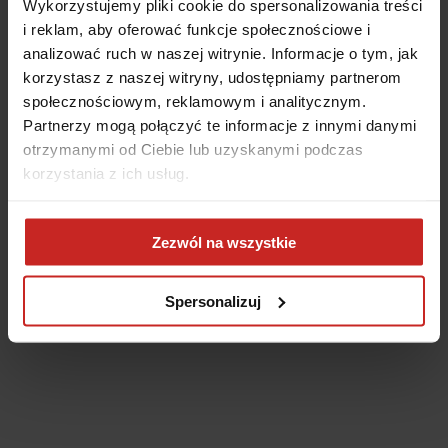
Wykorzystujemy pliki cookie do spersonalizowania treści
i reklam, aby oferować funkcje społecznościowe i
analizować ruch w naszej witrynie. Informacje o tym, jak
korzystasz z naszej witryny, udostępniamy partnerom
społecznościowym, reklamowym i analitycznym.
Partnerzy mogą połączyć te informacje z innymi danymi
otrzymanymi od Ciebie lub uzyskanymi podczas
korzystania z ich usług.
Application error: a client-side exception has occurred
(see the
Zezwól na wszystkie
browser console for more information)
.
Spersonalizuj