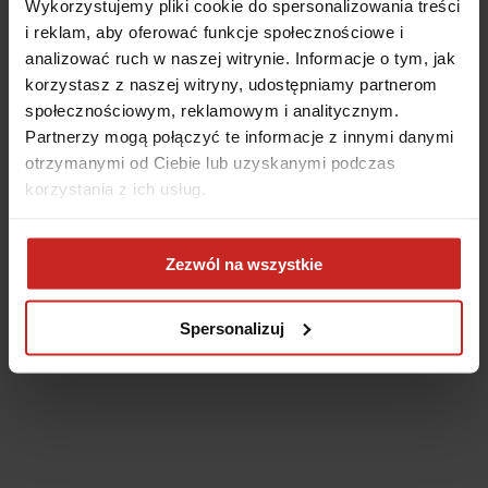
Wykorzystujemy pliki cookie do spersonalizowania treści
i reklam, aby oferować funkcje społecznościowe i
analizować ruch w naszej witrynie. Informacje o tym, jak
korzystasz z naszej witryny, udostępniamy partnerom
społecznościowym, reklamowym i analitycznym.
Partnerzy mogą połączyć te informacje z innymi danymi
otrzymanymi od Ciebie lub uzyskanymi podczas
korzystania z ich usług.
Application error: a client-side exception has occurred
(see the
Zezwól na wszystkie
browser console for more information)
.
Spersonalizuj