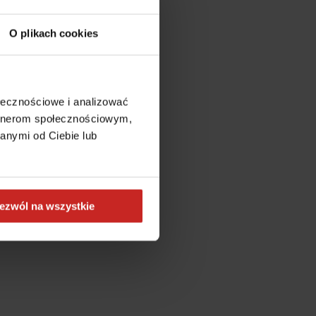
O plikach cookies
ołecznościowe i analizować
artnerom społecznościowym,
anymi od Ciebie lub
ezwól na wszystkie
more information)
.