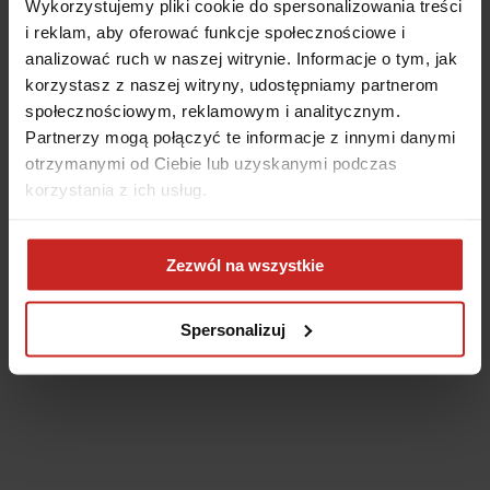
Wykorzystujemy pliki cookie do spersonalizowania treści
i reklam, aby oferować funkcje społecznościowe i
analizować ruch w naszej witrynie. Informacje o tym, jak
korzystasz z naszej witryny, udostępniamy partnerom
społecznościowym, reklamowym i analitycznym.
Partnerzy mogą połączyć te informacje z innymi danymi
otrzymanymi od Ciebie lub uzyskanymi podczas
korzystania z ich usług.
Application error: a client-side exception has occurred
(see the
Zezwól na wszystkie
browser console for more information)
.
Spersonalizuj