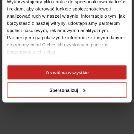
Wykorzystujemy pliki cookie do spersonalizowania treści
i reklam, aby oferować funkcje społecznościowe i
analizować ruch w naszej witrynie. Informacje o tym, jak
korzystasz z naszej witryny, udostępniamy partnerom
społecznościowym, reklamowym i analitycznym.
Partnerzy mogą połączyć te informacje z innymi danymi
otrzymanymi od Ciebie lub uzyskanymi podczas
korzystania z ich usług.
Application error: a client-side exception has occurred
(see the
Zezwól na wszystkie
browser console for more information)
.
Spersonalizuj