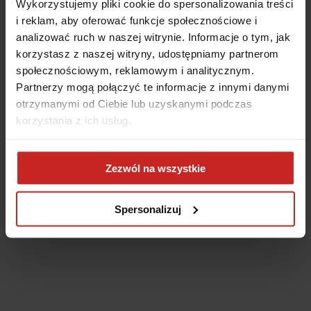
Wykorzystujemy pliki cookie do spersonalizowania treści
i reklam, aby oferować funkcje społecznościowe i
analizować ruch w naszej witrynie. Informacje o tym, jak
korzystasz z naszej witryny, udostępniamy partnerom
społecznościowym, reklamowym i analitycznym.
Partnerzy mogą połączyć te informacje z innymi danymi
otrzymanymi od Ciebie lub uzyskanymi podczas
korzystania z ich usług.
Application error: a client-side exception has occurred
(see the
Zezwól na wszystkie
browser console for more information)
.
Spersonalizuj