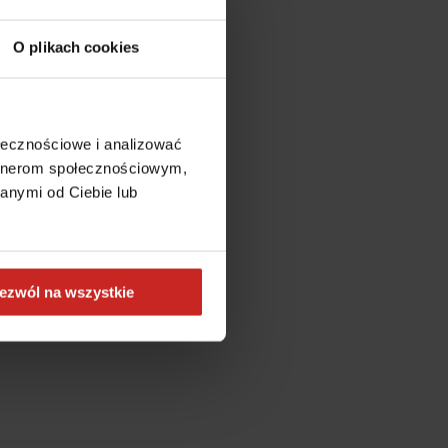
O plikach cookies
ołecznościowe i analizować
artnerom społecznościowym,
anymi od Ciebie lub
ezwól na wszystkie
more information)
.