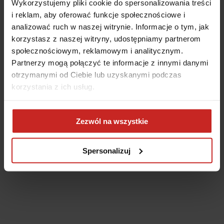
Wykorzystujemy pliki cookie do spersonalizowania treści
i reklam, aby oferować funkcje społecznościowe i
analizować ruch w naszej witrynie. Informacje o tym, jak
korzystasz z naszej witryny, udostępniamy partnerom
społecznościowym, reklamowym i analitycznym.
Partnerzy mogą połączyć te informacje z innymi danymi
otrzymanymi od Ciebie lub uzyskanymi podczas
korzystania z ich usług.
Application error: a client-side exception has occurred
(see the
Zezwól na wszystkie
browser console for more information)
.
Spersonalizuj