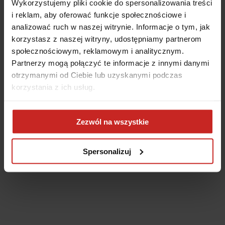
Wykorzystujemy pliki cookie do spersonalizowania treści
i reklam, aby oferować funkcje społecznościowe i
analizować ruch w naszej witrynie. Informacje o tym, jak
korzystasz z naszej witryny, udostępniamy partnerom
społecznościowym, reklamowym i analitycznym.
Partnerzy mogą połączyć te informacje z innymi danymi
otrzymanymi od Ciebie lub uzyskanymi podczas
korzystania z ich usług.
Application error: a client-side exception has occurred
(see the
Zezwól na wszystkie
browser console for more information)
.
Spersonalizuj