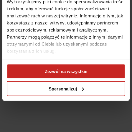
Wykorzystujemy pliki cookie do spersonalizowania treści
i reklam, aby oferować funkcje społecznościowe i
analizować ruch w naszej witrynie. Informacje o tym, jak
korzystasz z naszej witryny, udostępniamy partnerom
społecznościowym, reklamowym i analitycznym.
Partnerzy mogą połączyć te informacje z innymi danymi
otrzymanymi od Ciebie lub uzyskanymi podczas
korzystania z ich usług.
Application error: a client-side exception has occurred
(see the
Zezwól na wszystkie
browser console for more information)
.
Spersonalizuj