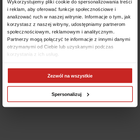
Wykorzystujemy pliki cookie do spersonalizowania treści
i reklam, aby oferować funkcje społecznościowe i
analizować ruch w naszej witrynie. Informacje o tym, jak
korzystasz z naszej witryny, udostępniamy partnerom
społecznościowym, reklamowym i analitycznym.
Partnerzy mogą połączyć te informacje z innymi danymi
otrzymanymi od Ciebie lub uzyskanymi podczas
korzystania z ich usług.
Application error: a client-side exception has occurred
(see the
Zezwól na wszystkie
browser console for more information)
.
Spersonalizuj