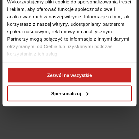
Wykorzystujemy pliki cookie do spersonalizowania treści
i reklam, aby oferować funkcje społecznościowe i
analizować ruch w naszej witrynie. Informacje o tym, jak
korzystasz z naszej witryny, udostępniamy partnerom
społecznościowym, reklamowym i analitycznym.
Partnerzy mogą połączyć te informacje z innymi danymi
otrzymanymi od Ciebie lub uzyskanymi podczas
korzystania z ich usług.
Application error: a client-side exception has occurred
(see the
Zezwól na wszystkie
browser console for more information)
.
Spersonalizuj