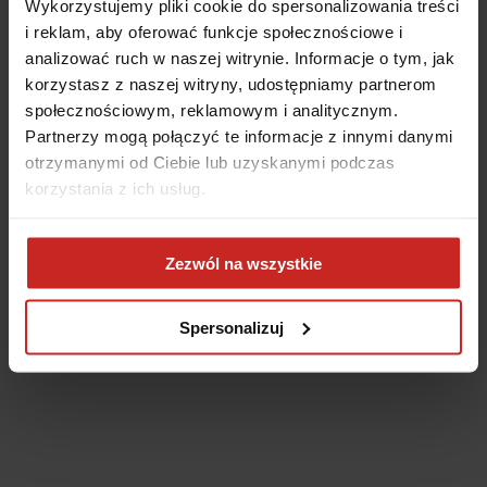
Wykorzystujemy pliki cookie do spersonalizowania treści
i reklam, aby oferować funkcje społecznościowe i
analizować ruch w naszej witrynie. Informacje o tym, jak
korzystasz z naszej witryny, udostępniamy partnerom
społecznościowym, reklamowym i analitycznym.
Partnerzy mogą połączyć te informacje z innymi danymi
otrzymanymi od Ciebie lub uzyskanymi podczas
korzystania z ich usług.
Application error: a client-side exception has occurred
(see the
Zezwól na wszystkie
browser console for more information)
.
Spersonalizuj