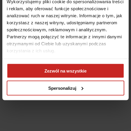
Wykorzystujemy pliki cookie do spersonalizowania treści
i reklam, aby oferować funkcje społecznościowe i
analizować ruch w naszej witrynie. Informacje o tym, jak
korzystasz z naszej witryny, udostępniamy partnerom
społecznościowym, reklamowym i analitycznym.
Partnerzy mogą połączyć te informacje z innymi danymi
otrzymanymi od Ciebie lub uzyskanymi podczas
korzystania z ich usług.
Application error: a client-side exception has occurred
(see the
Zezwól na wszystkie
browser console for more information)
.
Spersonalizuj