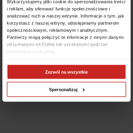
Wykorzystujemy pliki cookie do spersonalizowania treści
i reklam, aby oferować funkcje społecznościowe i
analizować ruch w naszej witrynie. Informacje o tym, jak
korzystasz z naszej witryny, udostępniamy partnerom
społecznościowym, reklamowym i analitycznym.
Partnerzy mogą połączyć te informacje z innymi danymi
otrzymanymi od Ciebie lub uzyskanymi podczas
korzystania z ich usług.
Application error: a client-side exception has occurred
(see the
Zezwól na wszystkie
browser console for more information)
.
Spersonalizuj