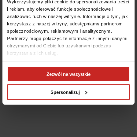
Wykorzystujemy pliki cookie do spersonalizowania treści
i reklam, aby oferować funkcje społecznościowe i
analizować ruch w naszej witrynie. Informacje o tym, jak
korzystasz z naszej witryny, udostępniamy partnerom
społecznościowym, reklamowym i analitycznym.
Partnerzy mogą połączyć te informacje z innymi danymi
otrzymanymi od Ciebie lub uzyskanymi podczas
korzystania z ich usług.
Application error: a client-side exception has occurred
(see the
Zezwól na wszystkie
browser console for more information)
.
Spersonalizuj