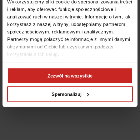
Wykorzystujemy pliki cookie do spersonalizowania treści
i reklam, aby oferować funkcje społecznościowe i
analizować ruch w naszej witrynie. Informacje o tym, jak
korzystasz z naszej witryny, udostępniamy partnerom
społecznościowym, reklamowym i analitycznym.
Partnerzy mogą połączyć te informacje z innymi danymi
otrzymanymi od Ciebie lub uzyskanymi podczas
korzystania z ich usług.
Application error: a client-side exception has occurred
(see the
Zezwól na wszystkie
browser console for more information)
.
Spersonalizuj