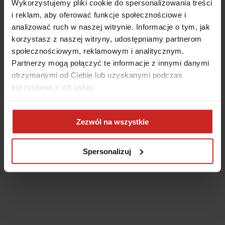
Wykorzystujemy pliki cookie do spersonalizowania treści
i reklam, aby oferować funkcje społecznościowe i
analizować ruch w naszej witrynie. Informacje o tym, jak
korzystasz z naszej witryny, udostępniamy partnerom
społecznościowym, reklamowym i analitycznym.
Partnerzy mogą połączyć te informacje z innymi danymi
otrzymanymi od Ciebie lub uzyskanymi podczas
korzystania z ich usług.
Application error: a client-side exception has occurred
(see the
Zezwól na wszystkie
browser console for more information)
.
Spersonalizuj