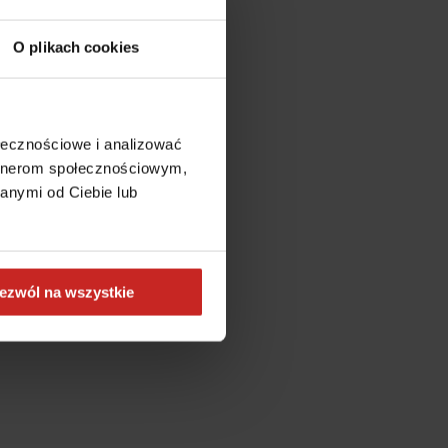
O plikach cookies
ołecznościowe i analizować
artnerom społecznościowym,
anymi od Ciebie lub
ezwól na wszystkie
more information)
.