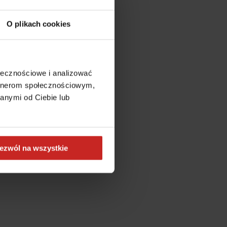
O plikach cookies
ołecznościowe i analizować
artnerom społecznościowym,
anymi od Ciebie lub
ezwól na wszystkie
more information)
.