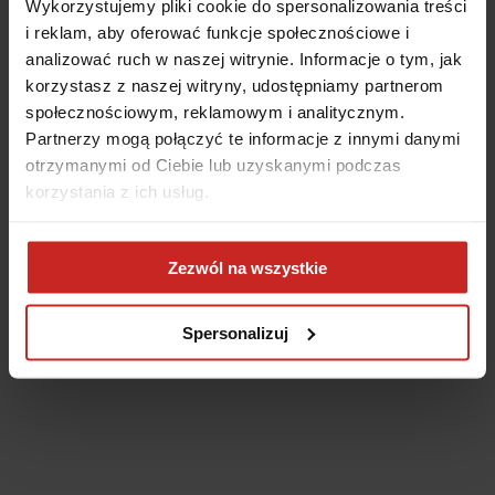
Wykorzystujemy pliki cookie do spersonalizowania treści
i reklam, aby oferować funkcje społecznościowe i
analizować ruch w naszej witrynie. Informacje o tym, jak
korzystasz z naszej witryny, udostępniamy partnerom
społecznościowym, reklamowym i analitycznym.
Partnerzy mogą połączyć te informacje z innymi danymi
otrzymanymi od Ciebie lub uzyskanymi podczas
korzystania z ich usług.
Application error: a client-side exception has occurred
(see the
Zezwól na wszystkie
browser console for more information)
.
Spersonalizuj