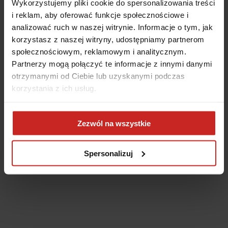
Wykorzystujemy pliki cookie do spersonalizowania treści
i reklam, aby oferować funkcje społecznościowe i
analizować ruch w naszej witrynie. Informacje o tym, jak
korzystasz z naszej witryny, udostępniamy partnerom
społecznościowym, reklamowym i analitycznym.
Partnerzy mogą połączyć te informacje z innymi danymi
otrzymanymi od Ciebie lub uzyskanymi podczas
korzystania z ich usług.
Application error: a client-side exception has occurred
(see the
Zezwól na wszystkie
browser console for more information)
.
Spersonalizuj