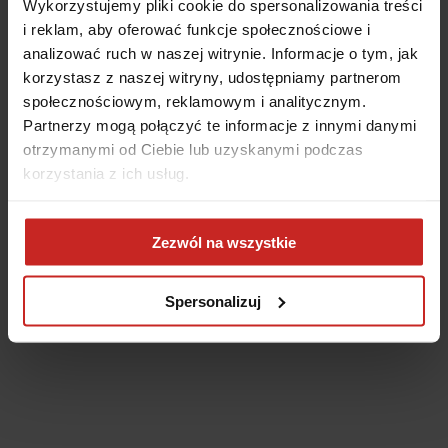
Wykorzystujemy pliki cookie do spersonalizowania treści
i reklam, aby oferować funkcje społecznościowe i
analizować ruch w naszej witrynie. Informacje o tym, jak
korzystasz z naszej witryny, udostępniamy partnerom
społecznościowym, reklamowym i analitycznym.
Partnerzy mogą połączyć te informacje z innymi danymi
otrzymanymi od Ciebie lub uzyskanymi podczas
korzystania z ich usług.
Application error: a client-side exception has occurred
(see the
Zezwól na wszystkie
browser console for more information)
.
Spersonalizuj