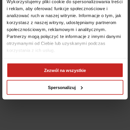
Wykorzystujemy pliki cookie do spersonalizowania treści
i reklam, aby oferować funkcje społecznościowe i
analizować ruch w naszej witrynie. Informacje o tym, jak
korzystasz z naszej witryny, udostępniamy partnerom
społecznościowym, reklamowym i analitycznym.
Partnerzy mogą połączyć te informacje z innymi danymi
otrzymanymi od Ciebie lub uzyskanymi podczas
korzystania z ich usług.
Application error: a client-side exception has occurred
(see the
Zezwól na wszystkie
browser console for more information)
.
Spersonalizuj